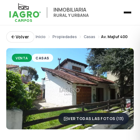
INMOBILIARIA
RURAL Y URBANA
Volver
Inicio
Propiedades
Casas
Av. Majluf 400
VENTA
CASAS
VER TODAS LAS FOTOS (13)