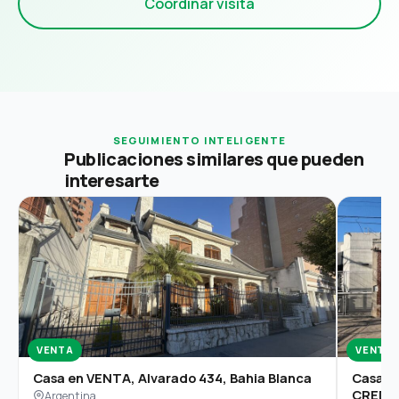
Coordinar visita
SEGUIMIENTO INTELIGENTE
Publicaciones similares que pueden
interesarte
VENTA
VENTA
Casa en VENTA, Alvarado 434, Bahia Blanca
Casa e
CREDI
Argentina