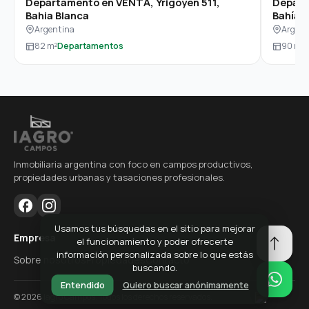
Departamento en VENTA, Yrigoyen 511,
Depart
Bahia Blanca
Bahía 
Argentina
Argent
82 m²
Departamentos
90 m²
Inmobiliaria argentina con foco en campos productivos,
propiedades urbanas y tasaciones profesionales.
Usamos tus búsquedas en el sitio para mejorar
Empresa
el funcionamiento y poder ofrecerte
información personalizada sobre lo que estás
Sobre nosotros
Propiedades
Contacto
buscando.
Entendido
Quiero buscar anónimamente
©
2026
Iagro Campos. Todos los derechos reservados.