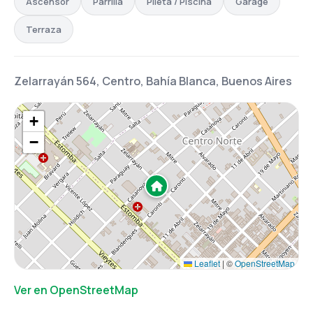
Ascensor
Parrilla
Pileta / Piscina
Garage
Terraza
Zelarrayán 564, Centro, Bahía Blanca, Buenos Aires
+
−
Leaflet
|
©
OpenStreetMap
Ver en OpenStreetMap