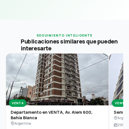
SEGUIMIENTO INTELIGENTE
Publicaciones similares que pueden
interesarte
VENTA
VENTA
Departamento en VENTA, Av. Alem 600,
Semipi
Bahía Blanca
Argent
Argentina
290 m