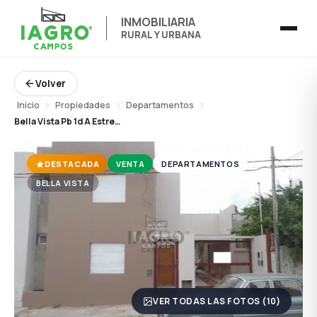
INMOBILIARIA
RURAL Y URBANA
Volver
Inicio
Propiedades
Departamentos
Bella Vista Pb 1d A Estrenar!!!
DESTACADA
VENTA
DEPARTAMENTOS
BELLA VISTA
VER TODAS LAS FOTOS (10)