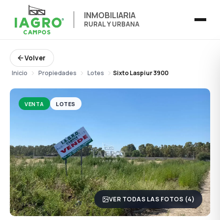
INMOBILIARIA
RURAL Y URBANA
Volver
Inicio
Propiedades
Lotes
Sixto Laspiur 3900
VENTA
LOTES
VER TODAS LAS FOTOS (4)