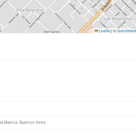
Leaflet
|
©
OpenStree
ía Blanca, Buenos Aires