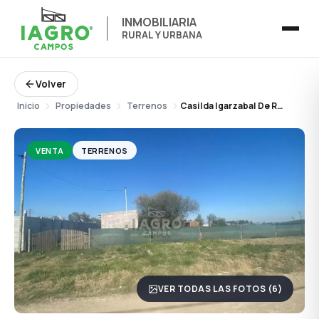
INMOBILIARIA
RURAL Y URBANA
Volver
Inicio
Propiedades
Terrenos
Casilda Igarzabal De Rodríguez Peña – Fortín Vanguardia
VENTA
TERRENOS
VER TODAS LAS FOTOS (6)