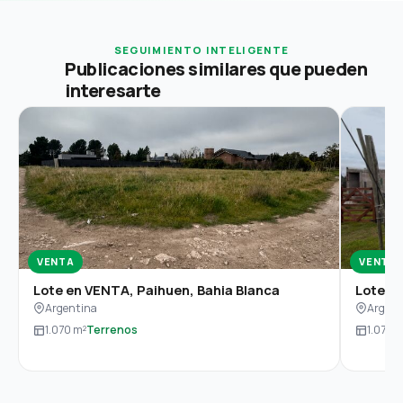
SEGUIMIENTO INTELIGENTE
Publicaciones similares que pueden
interesarte
VENTA
VENTA
Lote en VENTA, Paihuen, Bahia Blanca
Lote en
Argentina
Argent
1.070 m²
Terrenos
1.070 