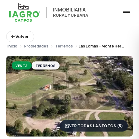
INMOBILIARIA
RURAL Y URBANA
Volver
Inicio
Propiedades
Terrenos
Las Lomas – Monte Hermoso
VENTA
TERRENOS
VER TODAS LAS FOTOS (5)