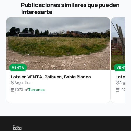
Publicaciones similares que pueden
interesarte
VENTA
VENTA
Lote en VENTA, Paihuen, Bahia Blanca
Lote en
Argentina
Argent
1.070 m²
Terrenos
1.070 