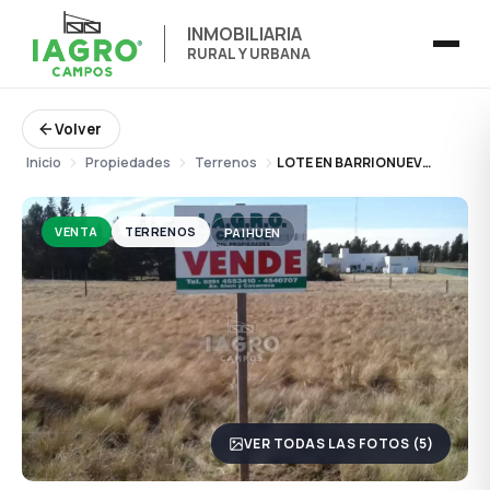
INMOBILIARIA
RURAL Y URBANA
Volver
Inicio
Propiedades
Terrenos
LOTE EN BARRIONUEVO 3200 – 1085 mts2.
VENTA
TERRENOS
PAIHUEN
VER TODAS LAS FOTOS (5)