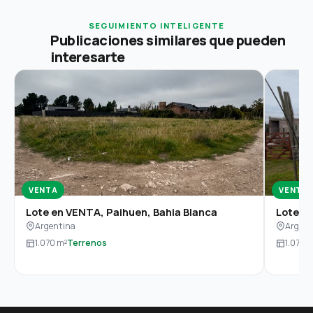
SEGUIMIENTO INTELIGENTE
Publicaciones similares que pueden
interesarte
VENTA
VENTA
Lote en VENTA, Paihuen, Bahia Blanca
Lote en
Argentina
Argent
1.070 m²
Terrenos
1.070 